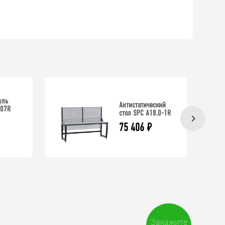
уль
Антистатический
 07R
стол SPC A18.0-1R
75 406
₽
Закажите