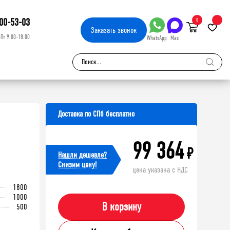
00-53-03
0
Заказать
звонок
-Пт 9.00-18.00
WhatsApp
Max
Доставка по СПб бесплатно
99 364
₽
Нашли дешевле?
Cнизим цену!
цена указана с НДС
1800
1000
В корзину
500