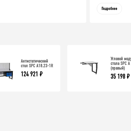
Подробнее
Угловой мод
Антистатический
стола SPC А
стол SPC A18.23-1R
(правый)
124 921
₽
35 198
₽