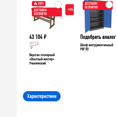
ХИТ!
ДОСТАВИМ
БЕСПЛАТНО
-15%
ДОСТАВИМ
БЕСПЛАТНО
43 104
₽
Подобрать аналог
50710
Шкаф инструментальный
₽
PRF П3
Верстак столярный
«Опытный мастер»
Ученический
Характеристики