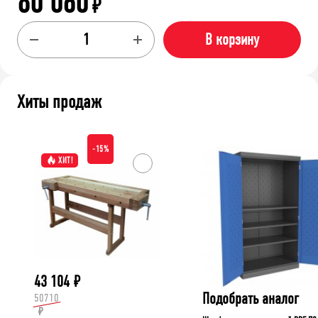
80 060
₽
В корзину
Хиты продаж
-15%
ХИТ!
43 104
₽
Подобрать аналог
50710
₽