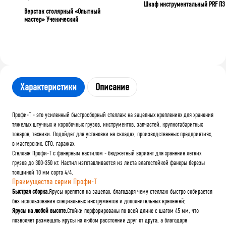
Шкаф инструментальный PRF П3
Верстак столярный «Опытный
мастер» Ученический
Характеристики
Описание
Профи-Т - это усиленный быстросборный стеллаж на зацепных креплениях для хранения
тяжелых штучных и коробочных грузов, инструментов, запчастей, крупногабаритных
товаров, техники. Подойдет для установки на складах, производственных предприятиях,
в мастерских, СТО, гаражах.
Стеллаж Профи-Т с фанерным настилом - бюджетный вариант для хранения легких
грузов до 300-350 кг. Настил изготавливается из листа влагостойкой фанеры березы
толщиной 10 мм сорта 4/4.
Преимущества серии Профи-Т
Быстрая сборка.
Ярусы крепятся на зацепах, благодаря чему стеллаж быстро собирается
без использования специальных инструментов и дополнительных крепежей;
Ярусы на любой высоте.
Стойки перфорированы по всей длине с шагом 45 мм, что
позволяет размещать ярусы на любом расстоянии друг от друга, а благодаря