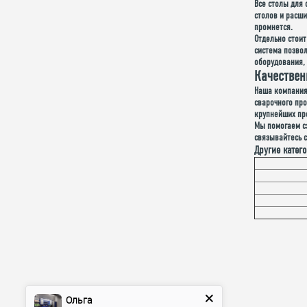
Все столы для
столов и расши
промнется.
Отдельно стои
система позво
оборудования,
Качествен
Наша компания
сварочного пр
крупнейших пр
Мы помогаем сэ
связывайтесь с
Другие катег
Ольга