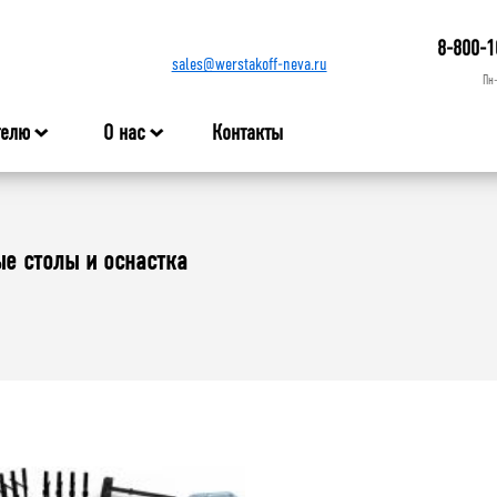
8-800-1
sales@werstakoff-neva.ru
Пн
телю
О нас
Контакты
е столы и оснастка