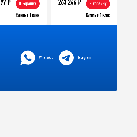
897
₽
263 266
₽
В корзину
В корзину
Купить в 1 клик
Купить в 1 клик
9 335
₽
56 683
₽
ерстак TNC 121.17.1-1
Верстак TNC 141.15.2-1
WhatsApp
Telegram