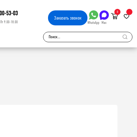
00-53-03
0
Заказать
звонок
-Пт 9.00-18.00
WhatsApp
Max