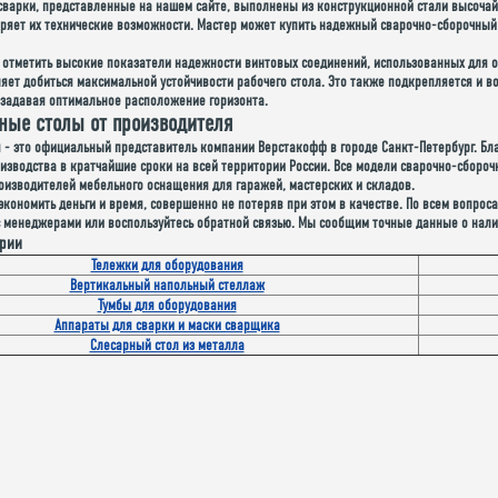
 сварки, представленные на нашем сайте, выполнены из конструкционной стали высочай
ряет их технические возможности. Мастер может купить надежный сварочно-сборочный 
т отметить высокие показатели надежности винтовых соединений, использованных для о
ляет добиться максимальной устойчивости рабочего стола. Это также подкрепляется и
 задавая оптимальное расположение горизонта.
ные столы от производителя
 - это официальный представитель компании Верстакофф в городе Санкт-Петербург. Бл
оизводства в кратчайшие сроки на всей территории России. Все модели сварочно-сборо
оизводителей мебельного оснащения для гаражей, мастерских и складов.
кономить деньги и время, совершенно не потеряв при этом в качестве. По всем вопрос
 менеджерами или воспользуйтесь обратной связью. Мы сообщим точные данные о налич
ории
Тележки для оборудования
Вертикальный напольный стеллаж
Тумбы для оборудования
Аппараты для сварки и маски сварщика
Слесарный стол из металла