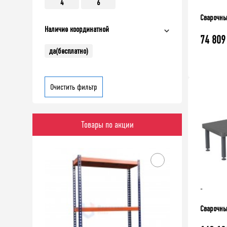
4
6
Сварочны
Наличие координатной
74 809
да(бесплатно)
Очистить фильтр
Товары по акции
-
Сварочны