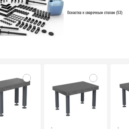
Оснастка к сварочным столам (53)
-
-