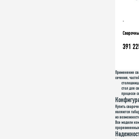
-
Сварочны
391 22
Применение св
сечения, часте
столешница
стол для с
процессе с
Конфигура
Купить свароч
являются габа
из возможност
Все модели ко
прорезиненных 
Надежност