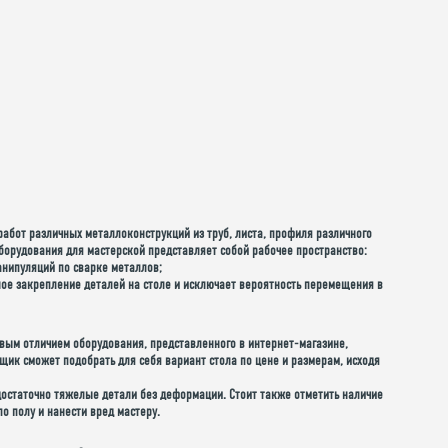
абот различных металлоконструкций из труб, листа, профиля различного
оборудования для мастерской представляет собой рабочее пространство:
нипуляций по сварке металлов;
ное закрепление деталей на столе и исключает вероятность перемещения в
вым отличием оборудования, представленного в интернет-магазине,
к сможет подобрать для себя вариант стола по цене и размерам, исходя
достаточно тяжелые детали без деформации. Стоит также отметить наличие
о полу и нанести вред мастеру.