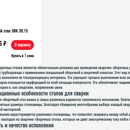
й стол SRK 30.15
5
₽
В корзину
Купить в 1 клик
арочных столов является обязательным условием
для проведения сварочно-сборочных р
й трубопровода с применением специальной сборочной и сварочной оснастки.
Этот вид 
 выполнена из токопроводящего материала. Это упрощает процесс выполнения всех ма
варки оснащается перфорацией по всей площади поверхности. Это обеспечивает надеж
варки и, как следствие, искривление швов.
ционные особенности столов для сварки
но-сборочный стол можно в самых различных вариантах технического исполнения. Ключе
ритные размеры столешницы. Благодаря обширному многообразию выбора каждый сварщи
ей мастерской.
мпании характеризуются усилением столешницы, что позволяет сваривать между собой 
накладок на сварочно-сборочных столах, которые не дают электрическому току пойти п
ь и качество исполнения