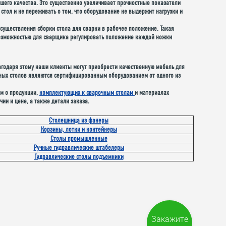
шего качества. Это существенно увеличивает прочностные показатели
стол и не переживать о том, что оборудование не выдержит нагрузки и
существления сборки стола для сварки в рабочее положение. Такая
 возможностью для сварщика регулировать положение каждой ножки
агодаря этому наши клиенты могут приобрести качественную мебель для
чных столов являются сертифицированным оборудованием от одного из
ам о продукции,
комплектующих к сварочным столам
и материалах
ии и цене, а также детали заказа.
Столешница из фанеры
Корзины, лотки и контейнеры
Столы промышленные
Ручные гидравлические штабелеры
Гидравлические столы подъемники
Закажите
звонок