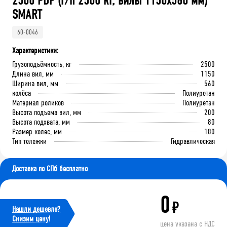
2500 PDP (г/п 2500 кг, вилы 1150x560 мм)
SMART
60-0046
Характеристики:
Грузоподъёмность, кг
2500
Длина вил, мм
1150
Ширина вил, мм
560
колёса
Полиуретан
Материал роликов
Полиуретан
Высота подъема вил, мм
200
Высота подхвата, мм
80
Размер колес, мм
180
Тип тележки
Гидравлическая
Доставка по СПб бесплатно
0
₽
Нашли дешевле?
Cнизим цену!
цена указана с НДС