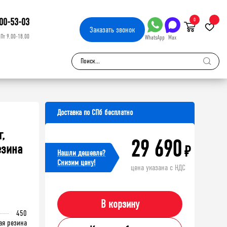
00-53-03
0
Заказать
звонок
-Пт 9.00-18.00
WhatsApp
Max
Доставка по СПб бесплатно
г,
29 690
езина
₽
Нашли дешевле?
Cнизим цену!
цена указана с НДС
В корзину
450
ая резина