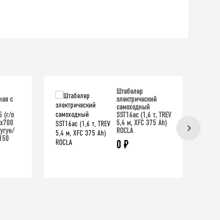
Штабелер
ая с
электрический
самоходный
 (г/п
SST16ac (1,6 т, TREV
0x700
5,4 м, XFC 375 Ah)
угун/
ROCLA
150
0
₽