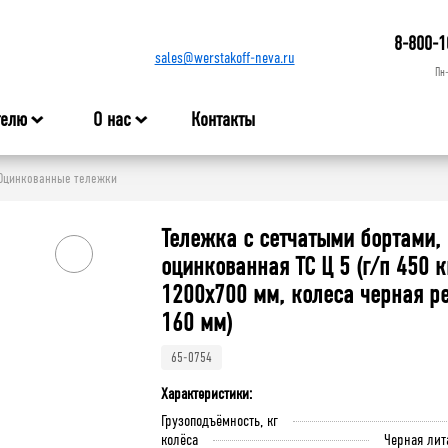
8-800-1
sales@werstakoff-neva.ru
Пн
телю
О нас
Контакты
Оцинкованные тележки
Тележка с сетчатыми бортами,
оцинкованная ТС Ц 5 (г/п 450 к
1200x700 мм, колеса черная р
160 мм)
65-0754
Характеристики:
Грузоподъёмность, кг
колёса
Черная лит