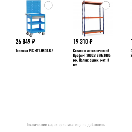
26 849
₽
19 310
₽
Тележка PLC МT1.H800.В.Р
Стеллаж металлический
Профи-Т 2000x1240x1005
мм. Полки: оцинк. мет. 3
шт.
Технические характеристики еще не добавлены