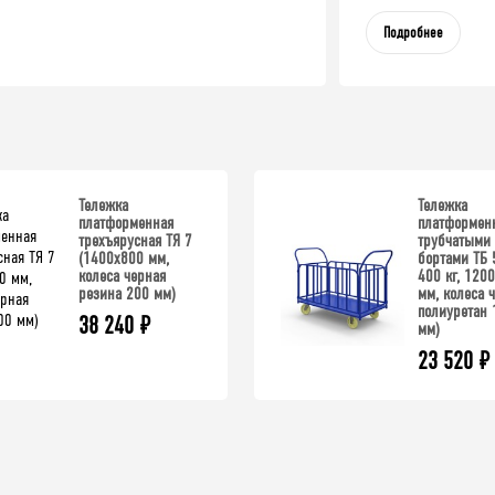
Подробнее
Тележка
Тележка
платформенная
платформенн
трехъярусная ТЯ 7
трубчатыми
(1400x800 мм,
бортами ТБ 5
колеса черная
400 кг, 120
резина 200 мм)
мм, колеса ч
полиуретан 
38 240
₽
мм)
23 520
₽