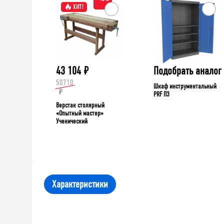
ХИТ!
43 104
₽
Подобрать аналог
50710
Шкаф инструментальный
₽
PRF П3
Верстак столярный
«Опытный мастер»
Ученический
Характеристики