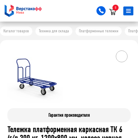
0
Каталог товаров
Техника для склада
Платформенные тележки
Платф
Гарантия производителя
Тележка платформенная каркасная ТК 6