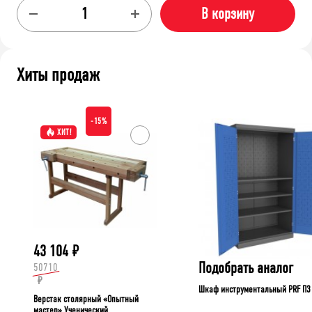
В корзину
Хиты продаж
-15%
ХИТ!
43 104
₽
Подобрать аналог
50710
₽
Шкаф инструментальный PRF П3
Верстак столярный «Опытный
мастер» Ученический