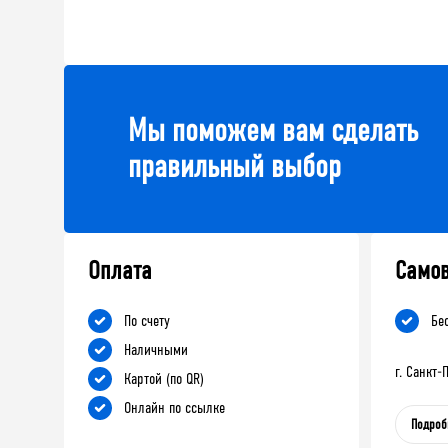
Мы поможем вам сделать
правильный выбор
Оплата
Само
По счету
Бе
Наличными
г. Санкт
Картой (по QR)
Онлайн по ссылке
Подроб