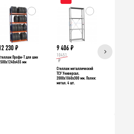
ХИТ!
12 230
₽
9 406
₽
39 335
10451
Стеллаж Профи-Т для шин
Верстак TNC 
₽
2500x1240x455 мм
Стеллаж металлический
ТСУ Универсал,
2000x1060x300 мм. Полки:
метал. 4 шт.