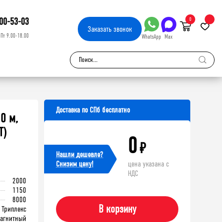
00-53-03
0
Заказать
звонок
-Пт 9.00-18.00
WhatsApp
Max
Доставка по СПб бесплатно
0 м,
T)
0
₽
Нашли дешевле?
Cнизим цену!
цена указана с
НДС
2000
1150
8000
В корзину
Триплекс
магнитный