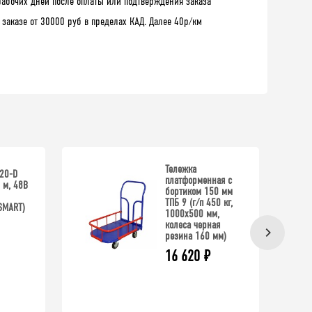
рабочих дней после оплаты или подтверждения заказа
 заказе от 30000 руб в пределах КАД. Далее 40р/км
Тележка
20-D
платформенная с
4 м, 48В
бортиком 150 мм
ТПБ 9 (г/п 450 кг,
SMART)
1000x500 мм,
колеса черная
резина 160 мм)
16 620
₽