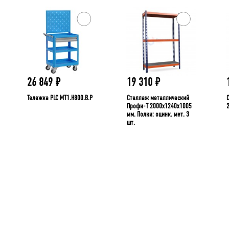
26 849
₽
19 310
₽
Тележка PLC МT1.H800.В.Р
Стеллаж металлический
Профи-Т 2000x1240x1005
мм. Полки: оцинк. мет. 3
шт.