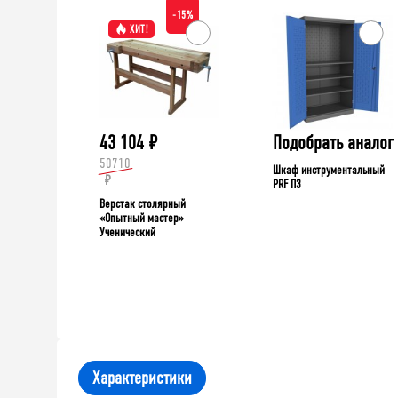
-15%
ХИТ!
43 104
₽
Подобрать аналог
50710
Шкаф инструментальный
₽
PRF П3
Верстак столярный
«Опытный мастер»
Ученический
Характеристики