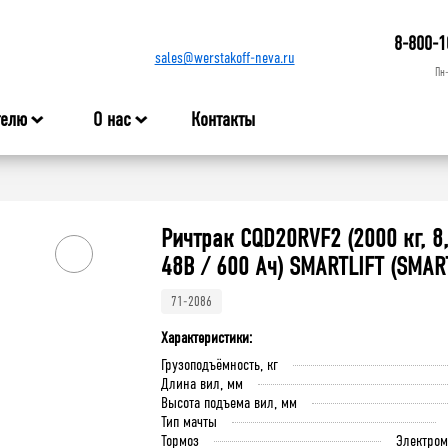
8-800-1
sales@werstakoff-neva.ru
Пн
телю
О нас
Контакты
Ричтрак CQD20RVF2 (2000 кг, 8,
48В / 600 Ач) SMARTLIFT (SMAR
71-2086
Характеристики:
Грузоподъёмность, кг
Длина вил, мм
Высота подъема вил, мм
Тип мачты
Тормоз
Электро