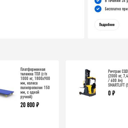
В течении 3х 
Бесплатно при
Подробнее
Платформенная
Ричтрак CQD
тележка ТПЛ (г/п
(2000 кг, 7,
1000 кг, 1800x900
/ 600 Ач)
мм, колеса
SMARTLIFT (
полипропилен 150
мм, с одной
0
₽
ручкой)
20 800
₽