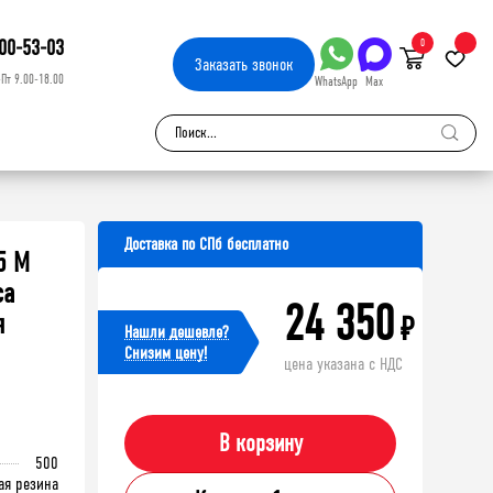
00-53-03
0
Заказать
звонок
-Пт 9.00-18.00
WhatsApp
Max
Доставка по СПб бесплатно
5 М
са
24 350
я
₽
Нашли дешевле?
Cнизим цену!
цена указана с НДС
В корзину
500
ая резина