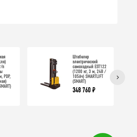
кая
Штабелер
хля)
электрический
г/п
самоходный EST122
лы
(1200 кг, 3 м, 24В /
, PDP,
105Ач) SMARTLIFT
ная)
(SMART)
SMART)
348 760
₽