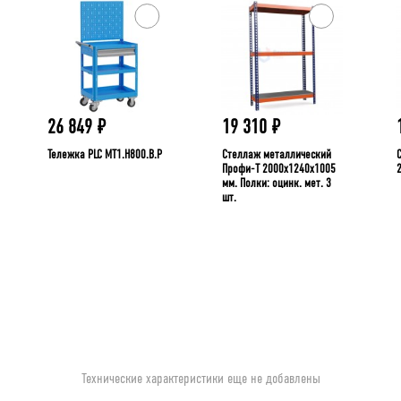
26 849
₽
19 310
₽
Тележка PLC МT1.H800.В.Р
Стеллаж металлический
Профи-Т 2000x1240x1005
мм. Полки: оцинк. мет. 3
шт.
Технические характеристики еще не добавлены