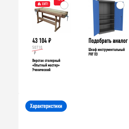
ХИТ!
43 104
₽
Подобрать аналог
50710
Шкаф инструментальный
₽
PRF П3
Верстак столярный
«Опытный мастер»
Ученический
Характеристики