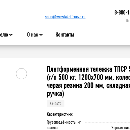
8-800-1
sales@werstakoff-neva.ru
Пн
телю
О нас
Контакты
Платформенная тележка ТПСР 
(г/п 500 кг, 1200x700 мм, коле
черая резина 200 мм, складна
ручка)
65-0472
Характеристики:
Грузоподъёмность, кг
колёса
Черная лит