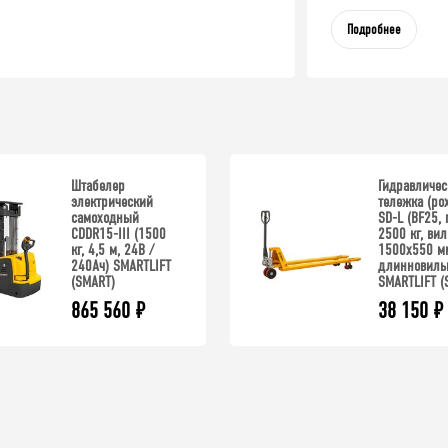
Подробнее
Штабелер
Гидравличес
электрический
тележка (ро
самоходный
SD-L (BF25, 
CDDR15-III (1500
2500 кг, ви
кг, 4,5 м, 24В /
1500x550 мм
240Ач) SMARTLIFT
длинновиль
(SMART)
SMARTLIFT (
865 560
₽
38 150
₽