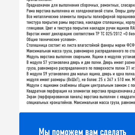
Предназначен для выполнения сборочных, ремонтных, слесарных
Рама верстака выполнена их холоднокатаной стали. Опоры допу
Все металлические элементы покрыты полиэфирной порошковой
текстура покрытия рамы верстака, накладки столешницы, корпу
глянцевая. Цвет и текстура покрытия накладок ручек ящиков RAL
Верстак имеет декларацию соответствия ТР ТС 025/2012 «О без
Общие технические условия».
Столешница состоит из листа влагостойкой фанеры марки ФСФ 
Максимальная масса груза, равномерно распределенного по сто
Модуль верстака выполнен сварными. Ящики в модулях устана
В модуле S7 установлена дверь и две полки. Дверь имеет разме
груза, равномерно распределенного по поверхности полки 31 кг
В модуле S9 установлено два малых ящика, дверь и одна полка.
модуля имеет размеры (ВхШхГ), не более: 25 х 367 х 510 мм. 
Модули с ящиками снабжены общим центральным замком с повор
Квадратная перфорация на элементах верстака предназначена д
Экран (перфорированная панель) верстака выполнен с квадрат
специальных кронштейнов. Максимальная масса груза, равномер
Мы поможем вам сделать