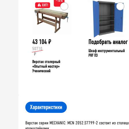
-15%
ХИТ!
43 104
₽
Подобрать аналог
50710
Шкаф инструментальный
₽
PRF П3
Верстак столярный
«Опытный мастер»
Ученический
Характеристики
Верстак серии MECHANIC: MCN 2052.S7799-2 состоит из столеш
кронштейнами.