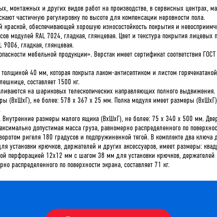
, монтажных и других видов работ на производстве, в сервисных центрах, ма
скают частичную регулировку по высоте для компенсации неровности пола.
 краской, обеспечивающей хорошую износостойкость покрытия и невосприимчи
сов модулей RAL 7024, гладкая, глянцевая. Цвет и текстура покрытия лицевых
 9006, гладкая, глянцевая.
опасности мебельной продукции». Верстак имеет сертификат соответствия ГОСТ
толщиной 40 мм, которая покрыта лаком-антисептиком и листом горячекатаной
лешнице, составляет 1500 кг.
вливаются на шариковых телескопических направляющих полного выдвижения.
ры (ВхШхГ), не более: 578 х 367 х 25 мм. Полка модуля имеет размеры (ВхШхГ)
.
 Внутренние размеры малого ящика (ВхШхГ), не более: 75 х 340 х 500 мм. Двер
Максимально допустимая масса груза, равномерно распределенного по поверхно
отом ригеля 180 градусов и подпружиненной тягой. В комплекте два ключа д
ля установки крючков, держателей и других аксессуаров, имеет размеры: ква
ной перфорацией 12х12 мм с шагом 38 мм для установки крючков, держателей 
но распределенного по поверхности экрана, составляет 71 кг.