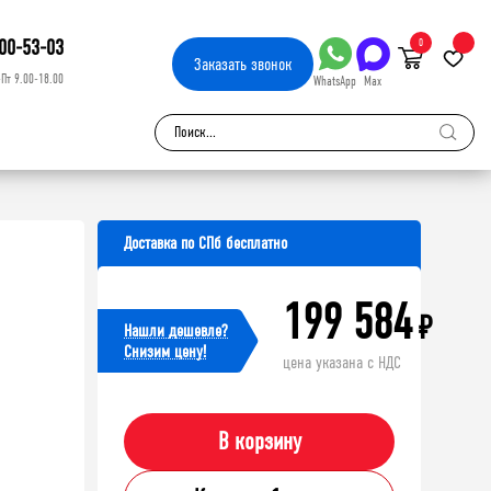
00-53-03
0
Заказать
звонок
-Пт 9.00-18.00
WhatsApp
Max
Доставка по СПб бесплатно
199 584
₽
Нашли дешевле?
Cнизим цену!
цена указана с НДС
В корзину