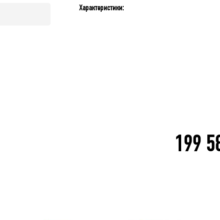
Крючок 80 мм.
Крючок 125 мм.
Лоток складской 1
QDR-3 По
Характеристики:
мм
В корзину
В 
В корзину
199 5