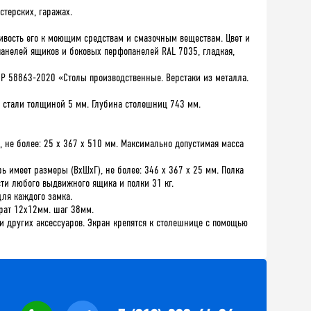
стерских, гаражах.
вость его к моющим средствам и смазочным веществам. Цвет и
 панелей ящиков и боковых перфопанелей RAL 7035, гладкая,
 Р 58863-2020 «Столы производственные. Верстаки из металла.
 стали толщиной 5 мм. Глубина столешниц 743 мм.
, не более: 25 х 367 х 510 мм. Максимально допустимая масса
ь имеет размеры (ВхШхГ), не более: 346 х 367 х 25 мм. Полка
сти любого выдвижного ящика и полки 31 кг.
ля каждого замка.
драт 12х12мм. шаг 38мм.
и других аксессуаров. Экран крепятся к столешнице с помощью