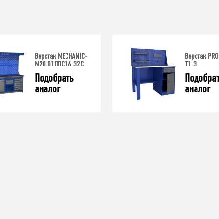
Верстак MECHANIC-
Верстак PRO
М20.01ППС16 Э2С
T1 Э
Подобрать 
Подобрат
аналог
аналог