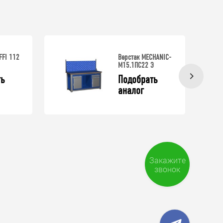
FFI 112
Верстак MECHANIC-
М15.1ПС22 Э
ь 
Подобрать 
аналог
Закажите
звонок