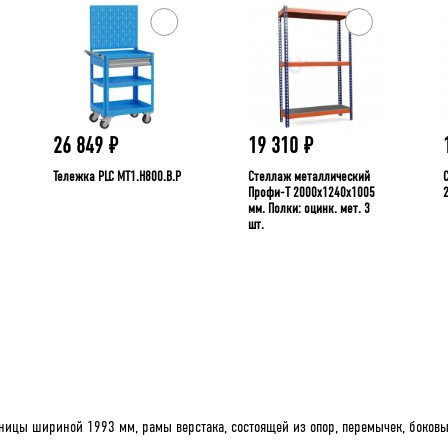
26 849
₽
19 310
₽
Тележка PLC МT1.H800.В.Р
Стеллаж металлический
Профи-Т 2000x1240x1005
мм. Полки: оцинк. мет. 3
шт.
ницы шириной 1993 мм, рамы верстака, состоящей из опор, перемычек, боковы