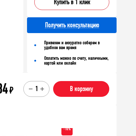
65х100х75
лка (130х586х205)
Купить в 1 клик
Получить консультацию
В корзину
корзину
Привезем и аккуратно соберем в
удобное вам время
Оплатить можно по счету, наличными,
картой или онлайн
84
₽
В корзину
-10%