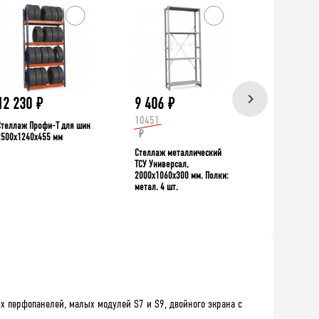
ХИТ!
12 230
₽
9 406
₽
39 335
10451
Стеллаж Профи-Т для шин
Верстак TNC 
₽
2500x1240x455 мм
Стеллаж металлический
ТСУ Универсал,
2000x1060x300 мм. Полки:
метал. 4 шт.
х перфопанелей, малых модулей S7 и S9, двойного экрана с