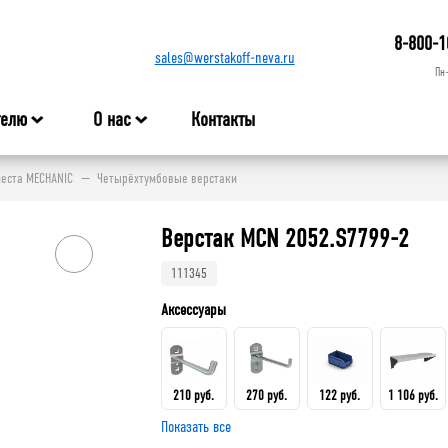
8-800-1
sales@werstakoff-neva.ru
Пн
телю
О нас
Контакты
места MECHANIC
Четырёхтумбовые верстаки
Верстак MCN 2052.S7799-2
111345
Аксессуары
210 руб.
270 руб.
122 руб.
1 106 руб.
Показать все