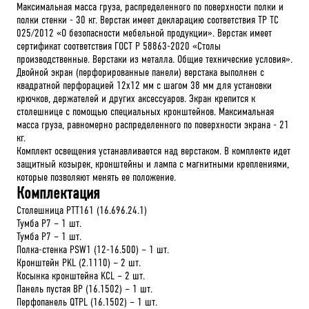
Максимальная масса груза, распределенного по поверхности полки и
полки стенки - 30 кг. Верстак имеет декларацию соответствия ТР ТС
025/2012 «О безопасности мебельной продукции». Верстак имеет
сертификат соответствия ГОСТ Р 58863-2020 «Столы
производственные. Верстаки из металла. Общие технические условия».
Двойной экран (перфорированные панели) верстака выполнен с
квадратной перфорацией 12х12 мм с шагом 38 мм для установки
крючков, держателей и других аксессуаров. Экран крепится к
столешнице с помощью специальных кронштейнов. Максимальная
масса груза, равномерно распределенного по поверхности экрана - 21
кг.
Комплект освещения устанавливается над верстаком. В комплекте идет
защитный козырек, кронштейны и лампа с магнитными креплениями,
которые позволяют менять ее положение.
Комплектация
Столешница PTT161 (16.696.24.1)
Тумба P7 – 1 шт.
Тумба P7 – 1 шт.
Полка-стенка PSW1 (12-16.500) – 1 шт.
Кронштейн PKL (2.1110) – 2 шт.
Косынка кронштейна KCL – 2 шт.
Панель пустая BP (16.1502) – 1 шт.
Перфопанель QTPL (16.1502) – 1 шт.