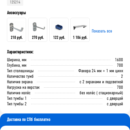
125214
Аксессуары
Показать все
210 руб.
270 руб.
122 руб.
1 106 руб.
Характеристики:
Крючок 80 мм.
Крючок 125 мм.
Лоток складской 165х100х75
QDR-3 Полка (130х586х205)
Ширина, мм
1600
мм
Глубина, мм
700
Тип столешницы
Фанера 24 мм + 1 мм цинк
Количество тумб
2
В корзину
В корзину
Наличие экрана
с 2 экранами и подсветкой
В корзину
В корзину
Нагрузка на верстак
700
Наличие колёс
без колёс ( стационарный)
Тип тумбы 1
с дверцей
Тип тумбы 2
с дверцей
Доставка по СПб бесплатно