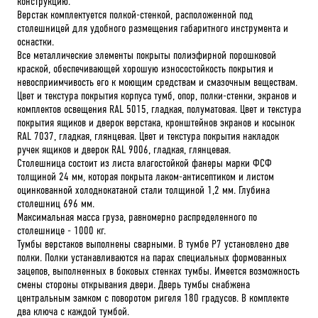
конструкцию.
Верстак комплектуется полкой-стенкой, расположенной под
столешницей для удобного размещения габаритного инструмента и
оснастки.
Все металлические элементы покрыты полиэфирной порошковой
краской, обеспечивающей хорошую износостойкость покрытия и
невосприимчивость его к моющим средствам и смазочным веществам.
Цвет и текстура покрытия корпуса тумб, опор, полки-стенки, экранов и
комплектов освещения RAL 5015, гладкая, полуматовая. Цвет и текстура
покрытия ящиков и дверок верстака, кронштейнов экранов и косынок
RAL 7037, гладкая, глянцевая. Цвет и текстура покрытия накладок
ручек ящиков и дверок RAL 9006, гладкая, глянцевая.
Столешница состоит из листа влагостойкой фанеры марки ФСФ
толщиной 24 мм, которая покрыта лаком-антисептиком и листом
оцинкованной холоднокатаной стали толщиной 1,2 мм. Глубина
столешниц 696 мм.
Максимальная масса груза, равномерно распределенного по
столешнице - 1000 кг.
Тумбы верстаков выполнены сварными. В тумбе P7 установлено две
полки. Полки устанавливаются на парах специальных формованных
зацепов, выполненных в боковых стенках тумбы. Имеется возможность
смены стороны открывания двери. Дверь тумбы снабжена
центральным замком с поворотом ригеля 180 градусов. В комплекте
два ключа с каждой тумбой.